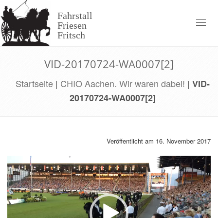
Skip
to
Fahrstall
content
Toggl
Friesen
naviga
Fritsch
VID-20170724-WA0007[2]
Startseite
|
CHIO Aachen. Wir waren dabei!
|
VID-
20170724-WA0007[2]
Veröffentlicht am 16. November 2017
Video-
Player