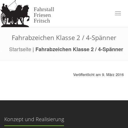
Skip
to
Fahrstall
content
Toggl
Friesen
naviga
Fritsch
Fahrabzeichen Klasse 2 / 4-Spänner
Startseite
|
Fahrabzeichen Klasse 2 / 4-Spänner
Veröffentlicht am 9. März 2016
Konzept und Realisierung