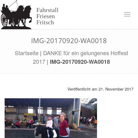
Skip
to
Fahrstall
content
Toggl
Friesen
naviga
Fritsch
IMG-20170920-WA0018
Startseite
|
DANKE für ein gelungenes Hoffest
2017
|
IMG-20170920-WA0018
Veröffentlicht am 21. November 2017