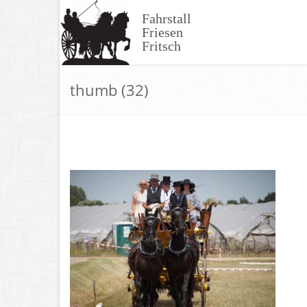
Skip
Fahrstall
to
Friesen
content
Fritsch
thumb (32)