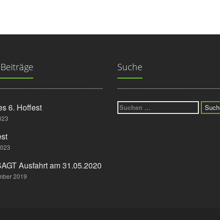
 Beiträge
Suche
Suchen
es 6. Hoffest
nach:
2023
est
2023
GT Ausfahrt am 31.05.2020
mber 2019